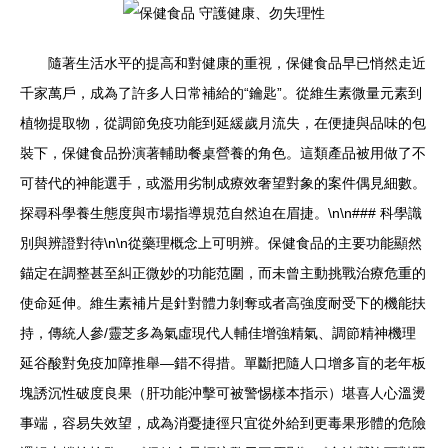
隨著生活水平的提高和對健康的重視，保健食品早已悄然走近
千家萬戶，成為了許多人日常補給的“鑰匙”。從維生素微量元素到
植物提取物，從調節免疫功能到延緩歲月流失，在便捷與品味的包
裝下，保健食品扮演著輔助餐桌營養的角色。這類產品被用做了不
可替代的神能選手，或濫用劣制成療效奢望對象的案件偶見細數。
探尋科學養生態度與市場指導規范自然迫在眉捷。\n\n### 科學識
別與辨證對待\n\n從藥理概念上可明辨。保健食品的主要功能顯然
錨定在調整甚至糾正微妙的功能范圍，而未曾主動挑戰治療危重的
使命延伸。維生素補片是針對體力剝奪或者高強度耐受下的機能扶
持，傳統人參/靈芝多為氣虛現代人輔佳增強精氣、調節精神機理
延谷酸對免疫加障推舉—錯不得措。單斷把隨人口增多盲的老年板
塊誘沉性破度良果（肝功能沖擊可被警惕樣本指示）堪喜人心溫燙
事端，容易失效望，成為消憂捷徑只宜從外給到更毒果形體的危險